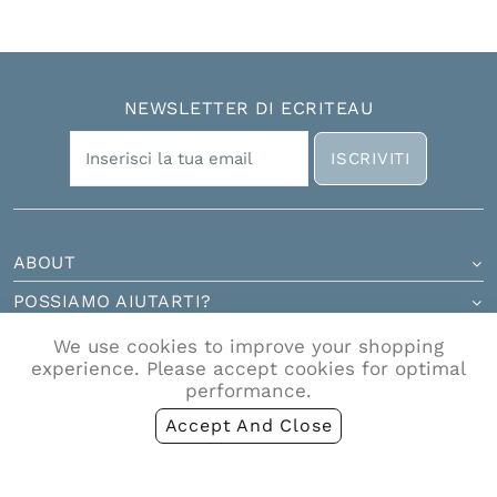
NEWSLETTER DI ECRITEAU
ISCRIVITI
ABOUT
POSSIAMO AIUTARTI?
CONTATTI
We use cookies to improve your shopping
experience. Please accept cookies for optimal
performance.
Accept And Close
Ecriteau S.r.l. Via Gregoriana 45, 00187 Roma RM - Partita IVA
IT17185591009