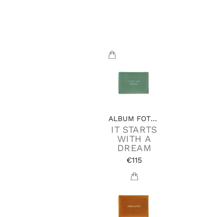
ME
AND
YOU
€115
ALBUM FOTOGRAFICI
IT STARTS
WITH A
DREAM
€115