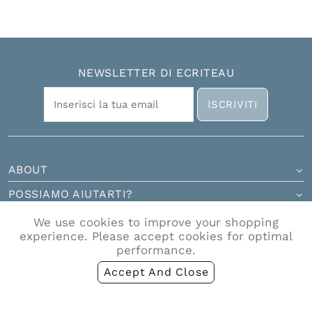
NEWSLETTER DI ECRITEAU
ISCRIVITI
ABOUT
POSSIAMO AIUTARTI?
CONTATTI
We use cookies to improve your shopping
experience. Please accept cookies for optimal
performance.
Accept And Close
Ecriteau S.r.l. Via Gregoriana 45, 00187 Roma RM - Partita IVA
IT17185591009